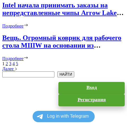
Intel начала принимать заказы на
непредставленные чипы Arrow Lake
до официального анонса
Подробнее
Вещь. Огромный коврик для рабочего
стола MIIIW на основании из
пробкового дерева. Такой хочет
Подробнее
каждый
1
2
3
4
5
Далее
Поиск
НАЙТИ
Вход
Регистрация