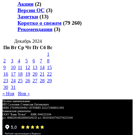
Акции
(2)
Версии ОС
(3)
Заметки
(13)
Коротко о свежем
(79 260)
Рекомендации
(3)
Декабрь 2024
Пн
Вт
Ср
Чт
Пт
Сб
Вс
1
2
3
4
5
6
7
8
9
10
11
12
13
14
15
16
17
18
19
20
21
22
23
24
25
26
27
28
29
30
31
« Ноя
Янв »
Полное наименование:
ИП Солопаев Станислав Евгеньевич
ИНН 270399294492 ОГРНИП 322272400011491
Банковские реквизиты:
ООО "Банк Точка" БИК 044525104
р/с 40802810820000504533 к/с 30101810745374525104