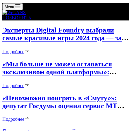
Menu
ПОЗВОНИТЬ
Эксперты Digital Foundry выбрали
самые красивые игры 2024 года — за
первое место сразились Senua’s Saga:
Подробнее
Hellblade II и Indiana Jones and the
Great Circle
«Мы больше не можем оставаться
эксклюзивом одной платформы»:
Square Enix довольна продажами Final
Подробнее
Fantasy VII Rebirth, но дальше так
продолжать нельзя
«Невозможно поиграть в «Смуту»»:
депутат Госдумы оценил сервис МТС
Fog Play для облачного гейминга
Подробнее