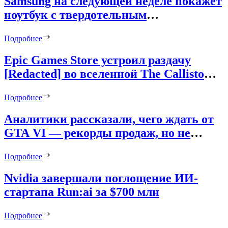
Samsung на следующей неделе покажет
ноутбук с твердотельным
ультразвуковым кулером
Подробнее
Epic Games Store устроил раздачу
[Redacted] во вселенной The Callisto
Protocol — предложение доступно в
Подробнее
России
Аналитики рассказали, чего ждать от
GTA VI — рекорды продаж, но не
спасение игровой индустрии
Подробнее
Nvidia завершали поглощение ИИ-
стартапа Run:ai за $700 млн
Подробнее