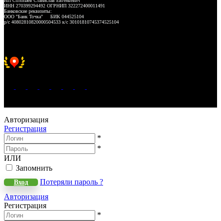
ИП Солопаев Станислав Евгеньевич
ИНН 270399294492 ОГРНИП 322272400011491
Банковские реквизиты:
ООО "Банк Точка" БИК 044525104
р/с 40802810820000504533 к/с 30101810745374525104
Хорошее место 2025
WeLANS © 2022 - 2026
Авторизация
Регистрация
*
*
ИЛИ
Запомнить
Потеряли пароль ?
Вход
Авторизация
Регистрация
*