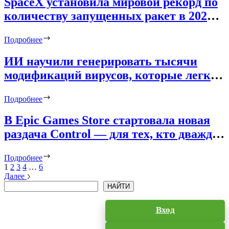
SpaceX установила мировой рекорд по
количеству запущенных ракет в 2024
году
Подробнее
ИИ научили генерировать тысячи
модификаций вирусов, которые легко
обходят антивирусы
Подробнее
В Epic Games Store стартовала новая
раздача Control — для тех, кто дважды
не успел забрать в 2021 году
Подробнее
1
2
3
4
…
6
Далее
Поиск
НАЙТИ
Вход