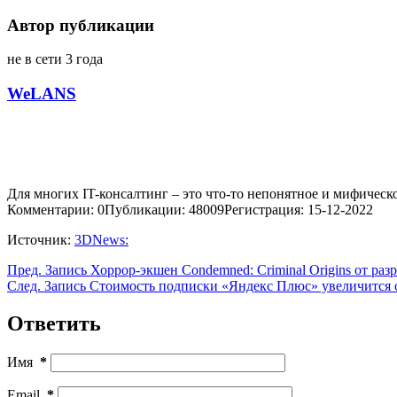
Автор публикации
не в сети 3 года
WeLANS
Для многих IT-консалтинг – это что-то непонятное и мифическо
Комментарии: 0
Публикации: 48009
Регистрация: 15-12-2022
Источник:
3DNews:
Пред.
Запись
Хоррор-экшен Condemned: Criminal Origins от разр
След.
Запись
Стоимость подписки «Яндекс Плюс» увеличится с
Ответить
Имя
*
Email
*