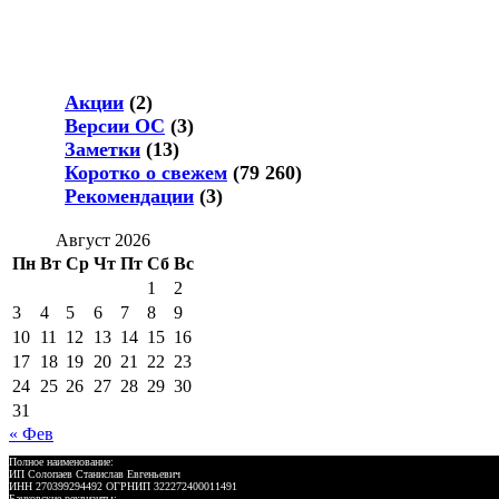
Акции
(2)
Версии ОС
(3)
Заметки
(13)
Коротко о свежем
(79 260)
Рекомендации
(3)
Август 2026
Пн
Вт
Ср
Чт
Пт
Сб
Вс
1
2
3
4
5
6
7
8
9
10
11
12
13
14
15
16
17
18
19
20
21
22
23
24
25
26
27
28
29
30
31
« Фев
Полное наименование:
ИП Солопаев Станислав Евгеньевич
ИНН 270399294492 ОГРНИП 322272400011491
Банковские реквизиты: