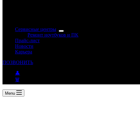
Сервисные центры
Ремонт ноутбуков и ПК
Прайс-лист
Новости
Карьера
ПОЗВОНИТЬ
👤
🗑
Menu