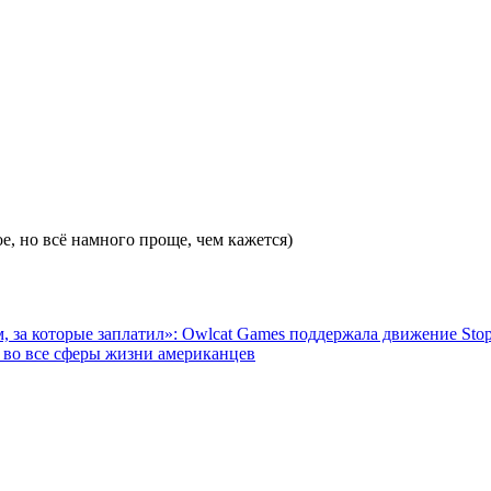
е, но всё намного проще, чем кажется)
 за которые заплатил»: Owlcat Games поддержала движение Stop
 во все сферы жизни американцев