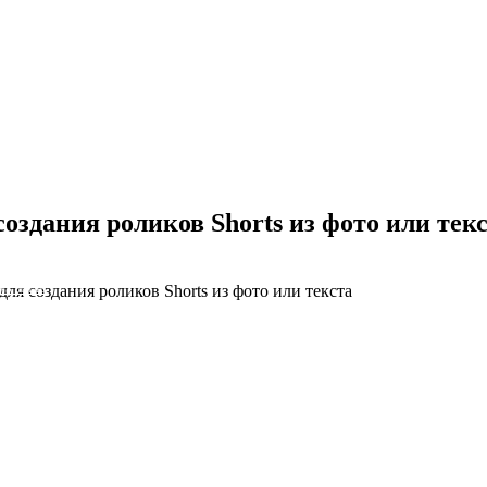
здания роликов Shorts из фото или тек
я создания роликов Shorts из фото или текста
NS облако