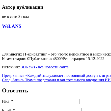
Автор публикации
не в сети 3 года
WeLANS
Для многих IT-консалтинг – это что-то непонятное и мифическо
Комментарии: 0
Публикации: 48009
Регистрация: 15-12-2022
Источник:
3DNews - все новости сайта
Пред.
Запись
«Каждый заслуживает постоянный доступ к играм,
След.
Запись
Трамп представил план тотального внедрения ИИ
Ответить
Имя
*
Email
*