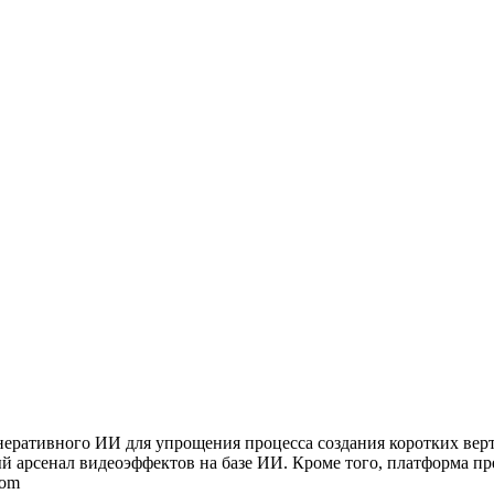
неративного ИИ для упрощения процесса создания коротких вер
ый арсенал видеоэффектов на базе ИИ. Кроме того, платформа п
com