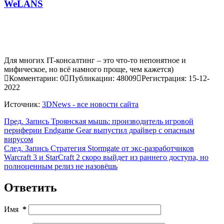
WeLANS
Для многих IT-консалтинг – это что-то непонятное и
мифическое, но всё намного проще, чем кажется)
Комментарии: 0
Публикации: 48009
Регистрация: 15-12-
2022
Источник:
3DNews - все новости сайта
Пред.
Запись
Троянская мышь: производитель игровой
периферии Endgame Gear выпустил драйвер с опасным
вирусом
След.
Запись
Стратегия Stormgate от экс-разработчиков
Warcraft 3 и StarCraft 2 скоро выйдет из раннего доступа, но
полноценным релиз не назовёшь
Ответить
Имя
*