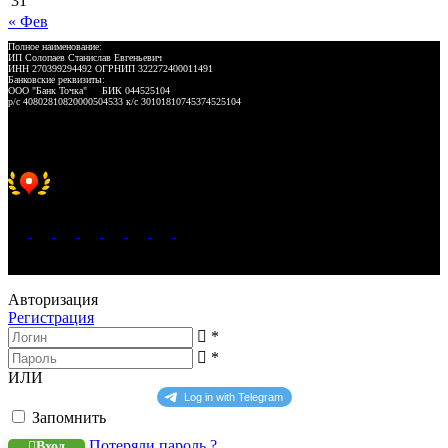
31
« Фев
Полное наименование:
ИП Солопаев Станислав Евгеньевич
ИНН 270399294492 ОГРНИП 322272400011491
Банковские реквизиты:
ООО "Банк Точка" БИК 044525104
р/с 40802810820000504533 к/с 30101810745374525104
Хорошее место 2025
WeLANS © 2022 - 2026
Авторизация
Регистрация
*
*
ИЛИ
Запомнить
Потеряли пароль ?
Вход