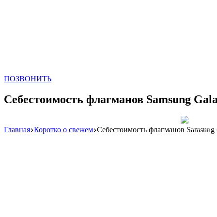
ПОЗВОНИТЬ
Себестоимость флагманов Samsung Galax
Главная
Коротко о свежем
Себестоимость флагманов Samsung G
Реклама: WeLA