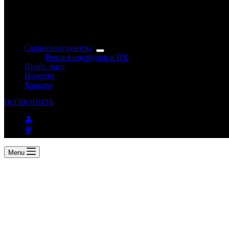
Сервисные центры
Ремонт ноутбуков и ПК
Прайс-лист
Новости
Карьера
ПОЗВОНИТЬ
👤
🗑
Menu