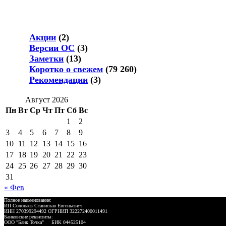
Акции
(2)
Версии ОС
(3)
Заметки
(13)
Коротко о свежем
(79 260)
Рекомендации
(3)
Август 2026
Пн
Вт
Ср
Чт
Пт
Сб
Вс
1
2
3
4
5
6
7
8
9
10
11
12
13
14
15
16
17
18
19
20
21
22
23
24
25
26
27
28
29
30
31
« Фев
Полное наименование:
ИП Солопаев Станислав Евгеньевич
ИНН 270399294492 ОГРНИП 322272400011491
Банковские реквизиты:
ООО "Банк Точка" БИК 044525104