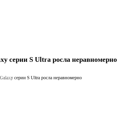
y серии S Ultra росла неравномерно
alaxy серии S Ultra росла неравномерно
NS облако