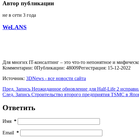
Автор публикации
не в сети 3 года
WeLANS
Для многих IT-консалтинг – это что-то непонятное и мифическо
Комментарии: 0
Публикации: 48009
Регистрация: 15-12-2022
Источник:
3DNews - все новости сайта
Пред.
Запись
Неожиданное обновление для Half-Life 2 исправил
След.
Запись
Строительство второго предприятия TSMC в Япо
Ответить
Имя
*
Email
*