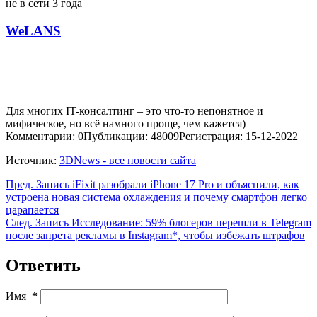
не в сети 3 года
WeLANS
Для многих IT-консалтинг – это что-то непонятное и
мифическое, но всё намного проще, чем кажется)
Комментарии: 0
Публикации: 48009
Регистрация: 15-12-2022
Источник:
3DNews - все новости сайта
Пред.
Запись
iFixit разобрали iPhone 17 Pro и объяснили, как
устроена новая система охлаждения и почему смартфон легко
царапается
След.
Запись
Исследование: 59% блогеров перешли в Telegram
после запрета рекламы в Instagram*, чтобы избежать штрафов
Ответить
Имя
*