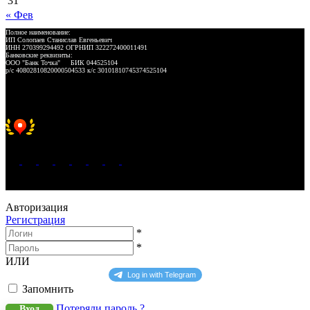
31
« Фев
Полное наименование:
ИП Солопаев Станислав Евгеньевич
ИНН 270399294492 ОГРНИП 322272400011491
Банковские реквизиты:
ООО "Банк Точка" БИК 044525104
р/с 40802810820000504533 к/с 30101810745374525104
Хорошее место 2025
WeLANS © 2022 - 2026
Авторизация
Регистрация
*
*
ИЛИ
Запомнить
Потеряли пароль ?
Вход