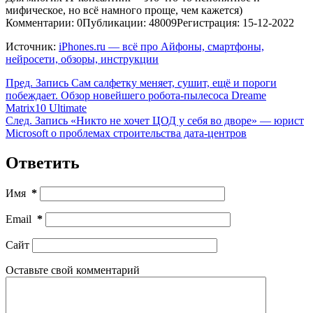
мифическое, но всё намного проще, чем кажется)
Комментарии: 0
Публикации: 48009
Регистрация: 15-12-2022
Источник:
iPhones.ru — всё про Айфоны, смартфоны,
нейросети, обзоры, инструкции
Пред.
Запись
Сам салфетку меняет, сушит, ещё и пороги
побеждает. Обзор новейшего робота-пылесоса Dreame
Matrix10 Ultimate
След.
Запись
«Никто не хочет ЦОД у себя во дворе» — юрист
Microsoft о проблемах строительства дата-центров
Ответить
Имя
*
Email
*
Сайт
Оставьте свой комментарий