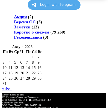
Акции
(2)
Версии ОС
(3)
Заметки
(13)
Коротко о свежем
(79 260)
Рекомендации
(3)
Август 2026
Пн
Вт
Ср
Чт
Пт
Сб
Вс
1
2
3
4
5
6
7
8
9
10
11
12
13
14
15
16
17
18
19
20
21
22
23
24
25
26
27
28
29
30
31
« Фев
Полное наименование:
ИП Солопаев Станислав Евгеньевич
ИНН 270399294492 ОГРНИП 322272400011491
Банковские реквизиты:
ООО "Банк Точка" БИК 044525104
р/с 40802810820000504533 к/с 30101810745374525104