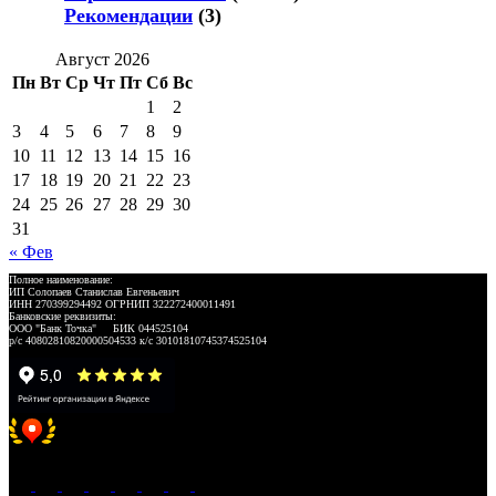
Рекомендации
(3)
Август 2026
Пн
Вт
Ср
Чт
Пт
Сб
Вс
1
2
3
4
5
6
7
8
9
10
11
12
13
14
15
16
17
18
19
20
21
22
23
24
25
26
27
28
29
30
31
« Фев
Полное наименование:
ИП Солопаев Станислав Евгеньевич
ИНН 270399294492 ОГРНИП 322272400011491
Банковские реквизиты:
ООО "Банк Точка" БИК 044525104
р/с 40802810820000504533 к/с 30101810745374525104
Хорошее место 2025