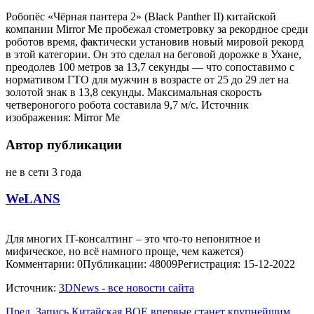
Робопёс «Чёрная пантера 2» (Black Panther II) китайской
компании Mirror Me пробежал стометровку за рекордное среди
роботов время, фактически установив новый мировой рекорд
в этой категории. Он это сделал на беговой дорожке в Ухане,
преодолев 100 метров за 13,7 секунды — что сопоставимо с
нормативом ГТО для мужчин в возрасте от 25 до 29 лет на
золотой знак в 13,8 секунды. Максимальная скорость
четвероногого робота составила 9,7 м/с. Источник
изображения: Mirror Me
Автор публикации
не в сети 3 года
WeLANS
Для многих IT-консалтинг – это что-то непонятное и
мифическое, но всё намного проще, чем кажется)
Комментарии: 0
Публикации: 48009
Регистрация: 15-12-2022
Источник:
3DNews - все новости сайта
Пред.
Запись
Китайская BOE впервые станет крупнейшим