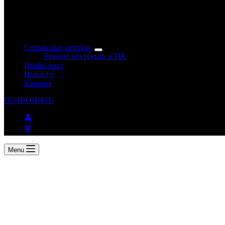
Сервисные центры
Ремонт ноутбуков и ПК
Прайс-лист
Новости
Карьера
ПОЗВОНИТЬ
👤
🗑
Menu