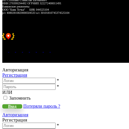
ИП Солопаев Станислав Евгеньевич
ИНН 270399294492 ОГРНИП 322272400011491
Банковские реквизиты:
ООО "Банк Точка" БИК 044525104
р/с 40802810820000504533 к/с 30101810745374525104
Хорошее место 2025
WeLANS © 2022 - 2026
Авторизация
Регистрация
*
*
ИЛИ
Запомнить
Потеряли пароль ?
Вход
Авторизация
Регистрация
*