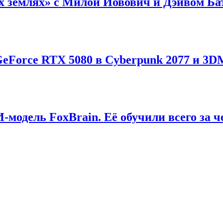
землях» с Милой Йовович и Дэйвом Бати
GeForce RTX 5080 в Cyberpunk 2077 и 3D
модель FoxBrain. Её обучили всего за ч