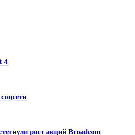
R 4
 соцсети
стегнули рост акций Broadcom