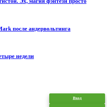
стой. Эх, магия фэнтези просто
Mark после андервольтинга
етыре недели
Вход