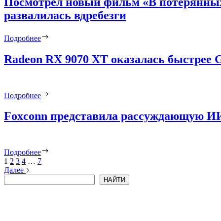
Посмотрел новый фильм «В потерянных 
развалилась вдребезги
Подробнее
Radeon RX 9070 XT оказалась быстрее 
Подробнее
Foxconn представила рассуждающую ИИ-
Подробнее
1
2
3
4
…
7
Далее
Поиск
НАЙТИ