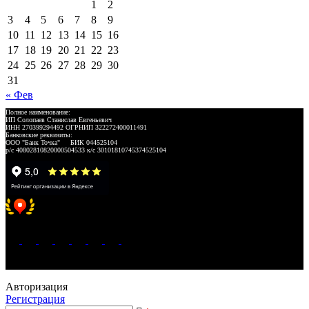
1
2
3
4
5
6
7
8
9
10
11
12
13
14
15
16
17
18
19
20
21
22
23
24
25
26
27
28
29
30
31
« Фев
Полное наименование:
ИП Солопаев Станислав Евгеньевич
ИНН 270399294492 ОГРНИП 322272400011491
Банковские реквизиты:
ООО "Банк Точка" БИК 044525104
р/с 40802810820000504533 к/с 30101810745374525104
Хорошее место 2025
WeLANS © 2022 - 2026
Авторизация
Регистрация