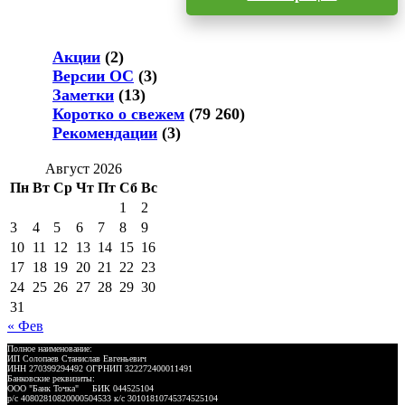
Акции
(2)
Версии ОС
(3)
Заметки
(13)
Коротко о свежем
(79 260)
Рекомендации
(3)
Август 2026
Пн
Вт
Ср
Чт
Пт
Сб
Вс
1
2
3
4
5
6
7
8
9
10
11
12
13
14
15
16
17
18
19
20
21
22
23
24
25
26
27
28
29
30
31
« Фев
Полное наименование:
ИП Солопаев Станислав Евгеньевич
ИНН 270399294492 ОГРНИП 322272400011491
Банковские реквизиты:
ООО "Банк Точка" БИК 044525104
р/с 40802810820000504533 к/с 30101810745374525104