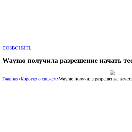
ПОЗВОНИТЬ
Waymo получила разрешение начать те
Главная
Коротко о свежем
Waymo получила разрешение начать
Реклама: WeLA