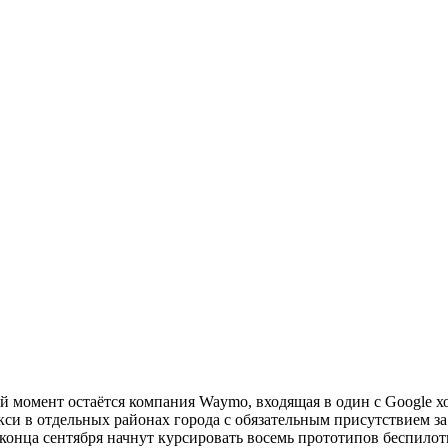
омент остаётся компания Waymo, входящая в один с Google хол
си в отдельных районах города с обязательным присутствием з
 конца сентября начнут курсировать восемь прототипов беспило