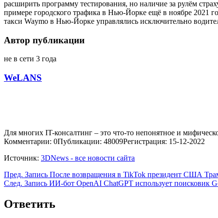
расширить программу тестирования, но наличие за рулём стра
примере городского трафика в Нью-Йорке ещё в ноябре 2021 г
такси Waymo в Нью-Йорке управлялись исключительно водите
Автор публикации
не в сети 3 года
WeLANS
Для многих IT-консалтинг – это что-то непонятное и мифическо
Комментарии: 0
Публикации: 48009
Регистрация: 15-12-2022
Источник:
3DNews - все новости сайта
Пред.
Запись
После возвращения в TikTok президент США Трамп
След.
Запись
ИИ-бот OpenAI ChatGPT использует поисковик Go
Ответить