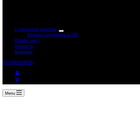
Сервисные центры
Ремонт ноутбуков и ПК
Прайс-лист
Новости
Карьера
ПОЗВОНИТЬ
👤
🗑
Menu