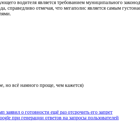
хующего водителя является требованием муниципального законод
ода, справедливо отмечая, что мегаполис является самым густ
лями.
е, но всё намного проще, чем кажется)
 заявил о готовности ещё раз отсрочить его запрет
ogle при генерации ответов на запросы пользователей