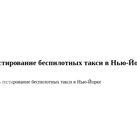
стирование беспилотных такси в Нью-Й
 тестирование беспилотных такси в Нью-Йорке
NS облако