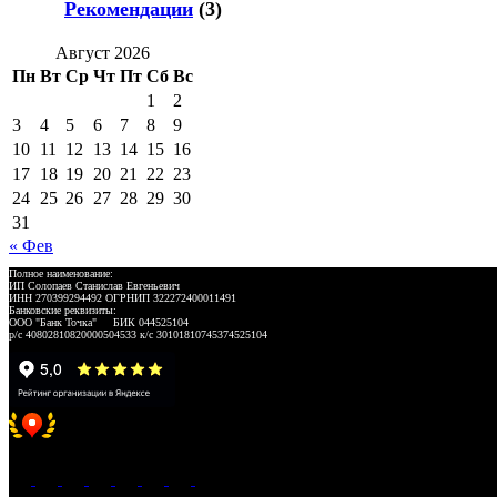
Рекомендации
(3)
Август 2026
Пн
Вт
Ср
Чт
Пт
Сб
Вс
1
2
3
4
5
6
7
8
9
10
11
12
13
14
15
16
17
18
19
20
21
22
23
24
25
26
27
28
29
30
31
« Фев
Полное наименование:
ИП Солопаев Станислав Евгеньевич
ИНН 270399294492 ОГРНИП 322272400011491
Банковские реквизиты:
ООО "Банк Точка" БИК 044525104
р/с 40802810820000504533 к/с 30101810745374525104
Хорошее место 2025