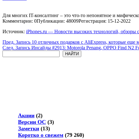
Для многих IT-консалтинг – это что-то непонятное и мифическо
Комментарии: 0
Публикации: 48009
Регистрация: 15-12-2022
Источник:
iPhones.ru — Новости высоких технологий, обзоры 
Пред.
Запись
10 отличных подарков с AliExpress, которые еще
След.
Запись
Инсайды #2913: Motorola Penang, OPPO Find N2 F
Поиск
НАЙТИ
Акции
(2)
Версии ОС
(3)
Заметки
(13)
Коротко о свежем
(79 260)