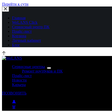
Перейти к сути
Главная
WeLANS Click
Сервисный центр ПК
Прайс-лист
Корзина
Личный кабинет
Блог
Сервисные центры
Ремонт ноутбуков и ПК
Прайс-лист
Новости
Карьера
ПОЗВОНИТЬ
👤
🗑