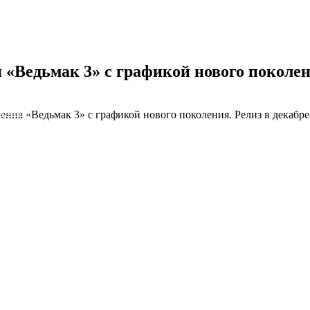
«Ведьмак 3» с графикой нового поколени
ния «Ведьмак 3» с графикой нового поколения. Релиз в декабре
NS облако