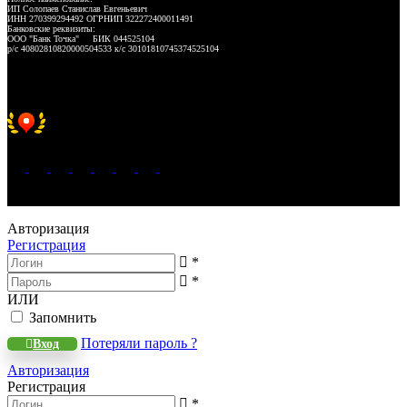
ИП Солопаев Станислав Евгеньевич
ИНН 270399294492 ОГРНИП 322272400011491
Банковские реквизиты:
ООО "Банк Точка" БИК 044525104
р/с 40802810820000504533 к/с 30101810745374525104
Хорошее место 2025
WeLANS © 2022 - 2026
Авторизация
Регистрация
*
*
ИЛИ
Запомнить
Потеряли пароль ?
Вход
Авторизация
Регистрация
*