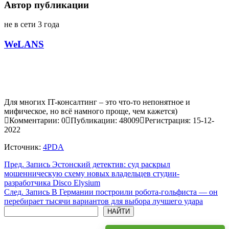
Автор публикации
не в сети 3 года
WeLANS
Для многих IT-консалтинг – это что-то непонятное и
мифическое, но всё намного проще, чем кажется)
Комментарии: 0
Публикации: 48009
Регистрация: 15-12-
2022
Источник:
4PDA
Пред.
Запись
Эстонский детектив: суд раскрыл
мошенническую схему новых владельцев студии-
разработчика Disco Elysium
След.
Запись
В Германии построили робота-гольфиста — он
перебирает тысячи вариантов для выбора лучшего удара
Поиск
НАЙТИ