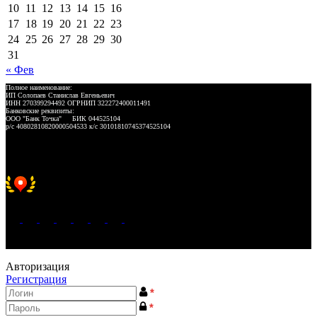
10
11
12
13
14
15
16
17
18
19
20
21
22
23
24
25
26
27
28
29
30
31
« Фев
Полное наименование:
ИП Солопаев Станислав Евгеньевич
ИНН 270399294492 ОГРНИП 322272400011491
Банковские реквизиты:
ООО "Банк Точка" БИК 044525104
р/с 40802810820000504533 к/с 30101810745374525104
Хорошее место 2025
WeLANS © 2022 - 2026
Авторизация
Регистрация
*
*