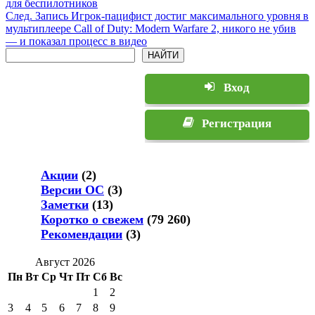
для беспилотников
След.
Запись
Игрок-пацифист достиг максимального уровня в
мультиплеере Call of Duty: Modern Warfare 2, никого не убив
— и показал процесс в видео
Поиск
НАЙТИ
Вход
Регистрация
Акции
(2)
Версии ОС
(3)
Заметки
(13)
Коротко о свежем
(79 260)
Рекомендации
(3)
Август 2026
Пн
Вт
Ср
Чт
Пт
Сб
Вс
1
2
3
4
5
6
7
8
9