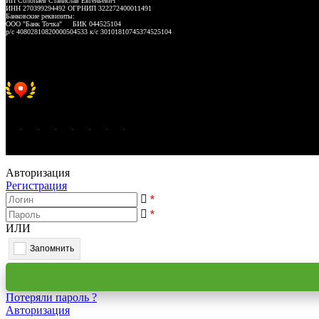
ИП Солопаев Станислав Евгеньевич
ИНН 270399294492 ОГРНИП 322272400011491
Банковские реквизиты:
ООО "Банк Точка" БИК 044525104
р/с 40802810820000504533 к/с 30101810745374525104
Хорошее место 2025
WeLANS © 2022 - 2026
Авторизация
Регистрация
*
*
ИЛИ
Запомнить
Потеряли пароль ?
Авторизация