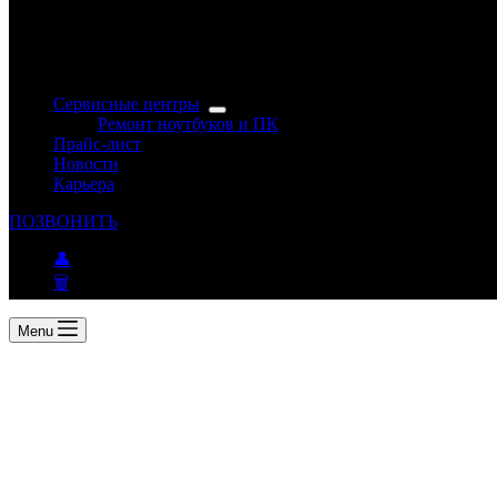
Сервисные центры
Ремонт ноутбуков и ПК
Прайс-лист
Новости
Карьера
ПОЗВОНИТЬ
👤
🗑
Menu