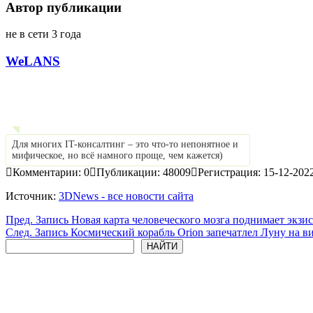
Автор публикации
не в сети 3 года
WeLANS
Для многих IT-консалтинг – это что-то непонятное и
мифическое, но всё намного проще, чем кажется)
Комментарии: 0
Публикации: 48009
Регистрация: 15-12-202
Источник:
3DNews - все новости сайта
Пред.
Запись
Новая карта человеческого мозга поднимает экз
След.
Запись
Космический корабль Orion запечатлел Луну на в
Поиск
НАЙТИ