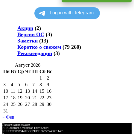
Акции
(2)
Версии ОС
(3)
Заметки
(13)
Коротко о свежем
(79 260)
Рекомендации
(3)
Август 2026
Пн
Вт
Ср
Чт
Пт
Сб
Вс
1
2
3
4
5
6
7
8
9
10
11
12
13
14
15
16
17
18
19
20
21
22
23
24
25
26
27
28
29
30
31
« Фев
Полное наименование:
ИП Солопаев Станислав Евгеньевич
ИНН 270399294492 ОГРНИП 322272400011491