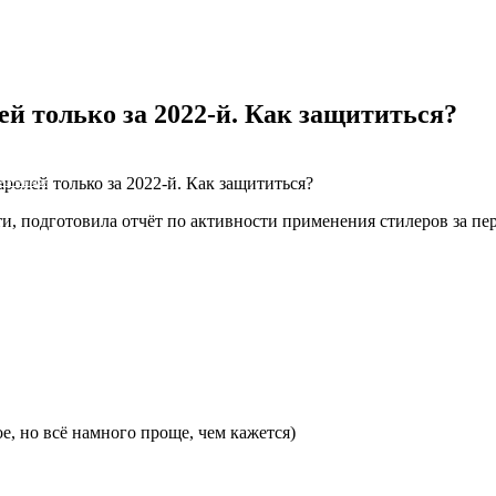
й только за 2022-й. Как защититься?
олей только за 2022-й. Как защититься?
NS облако
 подготовила отчёт по активности применения стилеров за первы
е, но всё намного проще, чем кажется)