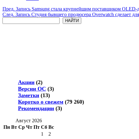
Пред.
Запись
Samsung стала крупнейшим поставщиком OLED-ди
След.
Запись
Студия бывшего продюсера Overwatch сделает дл
Поиск
НАЙТИ
Акции
(2)
Версии ОС
(3)
Заметки
(13)
Коротко о свежем
(79 260)
Рекомендации
(3)
Август 2026
Пн
Вт
Ср
Чт
Пт
Сб
Вс
1
2