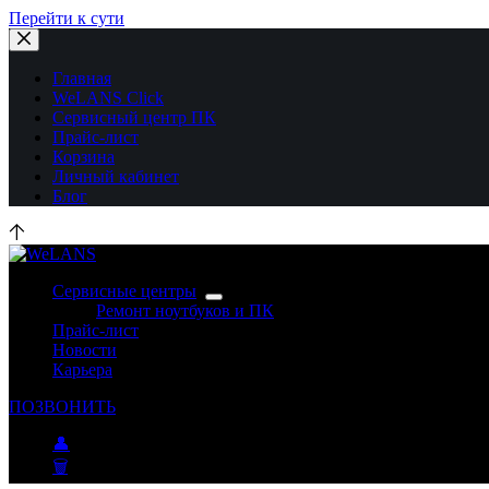
Перейти к сути
Главная
WeLANS Click
Сервисный центр ПК
Прайс-лист
Корзина
Личный кабинет
Блог
Сервисные центры
Ремонт ноутбуков и ПК
Прайс-лист
Новости
Карьера
ПОЗВОНИТЬ
👤
🗑