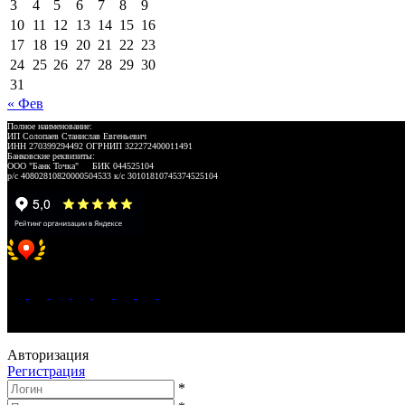
3
4
5
6
7
8
9
10
11
12
13
14
15
16
17
18
19
20
21
22
23
24
25
26
27
28
29
30
31
« Фев
Полное наименование:
ИП Солопаев Станислав Евгеньевич
ИНН 270399294492 ОГРНИП 322272400011491
Банковские реквизиты:
ООО "Банк Точка" БИК 044525104
р/с 40802810820000504533 к/с 30101810745374525104
Хорошее место 2025
WeLANS © 2022 - 2026
Авторизация
Регистрация
*