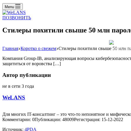
Menu
ПОЗВОНИТЬ
Стилеры похитили свыше 50 млн пароле
Главная
Коротко о свежем
Стилеры похитили свыше 50 млн пар
Реклама: WeLA
Компания Group-IB, анализирующая вопросы кибербезопасности,
защититься от воровства […]
Автор публикации
не в сети 3 года
WeLANS
Для многих IT-консалтинг – это что-то непонятное и мифическо
Комментарии: 0
Публикации: 48009
Регистрация: 15-12-2022
Источник:
4PDA