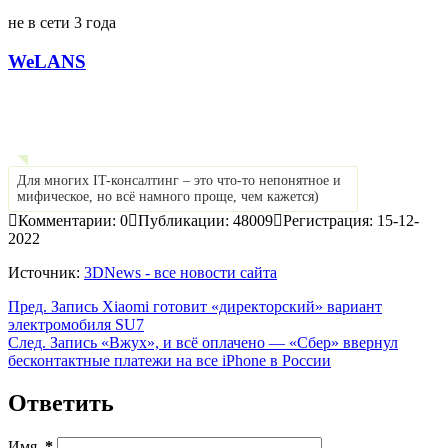
не в сети 3 года
WeLANS
Для многих IT-консалтинг – это что-то непонятное и
мифическое, но всё намного проще, чем кажется)
Комментарии: 0
Публикации: 48009
Регистрация: 15-12-
2022
Источник:
3DNews - все новости сайта
Пред.
Запись
Xiaomi готовит «директорский» вариант
электромобиля SU7
След.
Запись
«Вжух», и всё оплачено — «Сбер» ввернул
бесконтактные платежи на все iPhone в России
Ответить
Имя
*