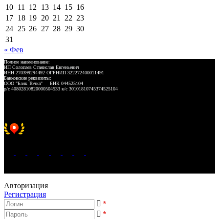
10
11
12
13
14
15
16
17
18
19
20
21
22
23
24
25
26
27
28
29
30
31
« Фев
Полное наименование:
ИП Солопаев Станислав Евгеньевич
ИНН 270399294492 ОГРНИП 322272400011491
Банковские реквизиты:
ООО "Банк Точка" БИК 044525104
р/с 40802810820000504533 к/с 30101810745374525104
Хорошее место 2025
WeLANS © 2022 - 2026
Авторизация
Регистрация
*
*