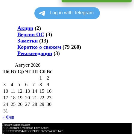
Акции
(2)
Версии ОС
(3)
Заметки
(13)
Коротко о свежем
(79 260)
Рекомендации
(3)
Август 2026
Пн
Вт
Ср
Чт
Пт
Сб
Вс
1
2
3
4
5
6
7
8
9
10
11
12
13
14
15
16
17
18
19
20
21
22
23
24
25
26
27
28
29
30
31
« Фев
Полное наименование:
ИП Солопаев Станислав Евгеньевич
ИНН 270399294492 ОГРНИП 322272400011491