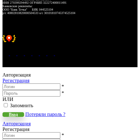
ИНН 270399294492 ОГРНИП 322272400011491
Банковские реквизиты:
ООО "Банк Точка" БИК 044525104
р/с 40802810820000504533 к/с 30101810745374525104
Хорошее место 2025
WeLANS © 2022 - 2026
Авторизация
Регистрация
*
*
ИЛИ
Запомнить
Потеряли пароль ?
Вход
Авторизация
Регистрация
*