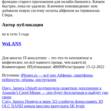
функции старого приложения для онлайн-банкинга. Качаем
быстрее, пока не удалили. Ключевое нововведение: нем
добавили новую систему оплаты айфоном на терминалах
Сбера.
Автор публикации
не в сети 3 года
WeLANS
Для многих IT-консалтинг – это что-то непонятное и
мифическое, но всё намного проще, чем кажется)
Комментарии: 0
Публикации: 48009
Регистрация: 15-12-2022
Источник:
iPhones.ru — всё про Айфоны, смартфоны,
нейросети, обзоры, инструкции
Пред.
Запись
Ubisoft подтвердила сюжетное дополнение к
Assassin’s Creed Mirage — оно будет бесплатным и выйдет уже
скоро
След.
Запись
Первую в мире 321-слойную флеш-память 3D
QLC NAND начала массово выпускать SK hynix