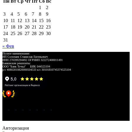
Пн
Вт
Ср
Чт
Пт
Сб
Вс
1
2
3
4
5
6
7
8
9
10
11
12
13
14
15
16
17
18
19
20
21
22
23
24
25
26
27
28
29
30
31
« Фев
Полное наименование:
ИП Солопаев Станислав Евгеньевич
ИНН 270399294492 ОГРНИП 322272400011491
Банковские реквизиты:
ООО "Банк Точка" БИК 044525104
р/с 40802810820000504533 к/с 30101810745374525104
Хорошее место 2025
WeLANS © 2022 - 2026
Авторизация