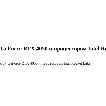
 GeForce RTX 4050 и процессором Intel R
ртой GeForce RTX 4050 и процессором Intel Rocket Lake
NS облако