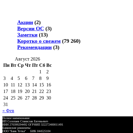
Акции
(2)
Версии ОС
(3)
Заметки
(13)
Коротко о свежем
(79 260)
Рекомендации
(3)
Август 2026
Пн
Вт
Ср
Чт
Пт
Сб
Вс
1
2
3
4
5
6
7
8
9
10
11
12
13
14
15
16
17
18
19
20
21
22
23
24
25
26
27
28
29
30
31
« Фев
Полное наименование:
ИП Солопаев Станислав Евгеньевич
ИНН 270399294492 ОГРНИП 322272400011491
Банковские реквизиты:
ООО "Банк Точка" БИК 044525104