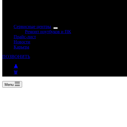
Сервисные центры
Ремонт ноутбуков и ПК
Прайс-лист
Новости
Карьера
ПОЗВОНИТЬ
👤
🗑
Menu