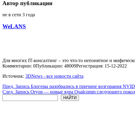
Автор публикации
не в сети 3 года
WeLANS
Для многих IT-консалтинг – это что-то непонятное и мифическо
Комментарии: 0
Публикации: 48009
Регистрация: 15-12-2022
Источник:
3DNews - все новости сайта
Пред.
Запись
Блогеры разобрались в причине возгорания NVI
След.
Запись
Oryon — новые ядра Qualcomm следующего поко
Поиск
НАЙТИ