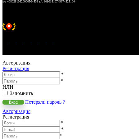
р/с 40802810820000504533 к/с 30101810745374525104
Хорошее место 2025
WeLANS © 2022 - 2026
Авторизация
Регистрация
*
*
ИЛИ
Запомнить
Потеряли пароль ?
Вход
Авторизация
Регистрация
*
*
*