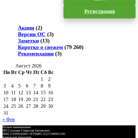
Регистрация
Акции
(2)
Версии ОС
(3)
Заметки
(13)
Коротко о свежем
(79 260)
Рекомендации
(3)
Август 2026
Пн
Вт
Ср
Чт
Пт
Сб
Вс
1
2
3
4
5
6
7
8
9
10
11
12
13
14
15
16
17
18
19
20
21
22
23
24
25
26
27
28
29
30
31
« Фев
Полное наименование:
ИП Солопаев Станислав Евгеньевич
ИНН 270399294492 ОГРНИП 322272400011491
Банковские реквизиты: