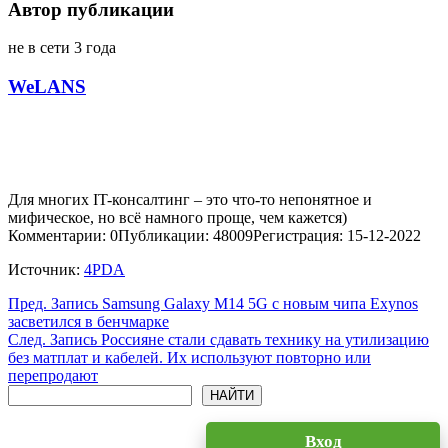
Автор публикации
не в сети 3 года
WeLANS
Для многих IT-консалтинг – это что-то непонятное и
мифическое, но всё намного проще, чем кажется)
Комментарии: 0
Публикации: 48009
Регистрация: 15-12-2022
Источник:
4PDA
Пред.
Запись
Samsung Galaxy M14 5G с новым чипа Exynos
засветился в бенчмарке
След.
Запись
Россияне стали сдавать технику на утилизацию
без матплат и кабелей. Их используют повторно или
перепродают
Поиск
НАЙТИ
Вход