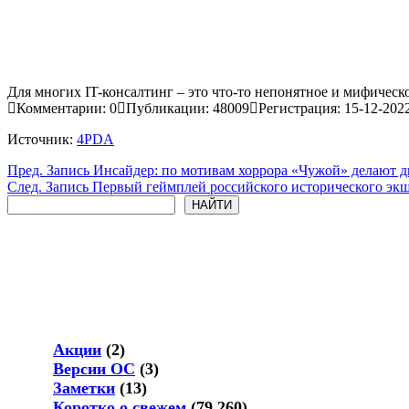
Для многих IT-консалтинг – это что-то непонятное и мифическо
Комментарии: 0
Публикации: 48009
Регистрация: 15-12-202
Источник:
4PDA
Пред.
Запись
Инсайдер: по мотивам хоррора «Чужой» делают д
След.
Запись
Первый геймплей российского исторического экше
Поиск
НАЙТИ
Акции
(2)
Версии ОС
(3)
Заметки
(13)
Коротко о свежем
(79 260)