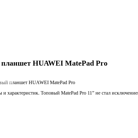
й планшет HUAWEI MatePad Pro
повый планшет HUAWEI MatePad Pro
NS облако
 характеристик. Топовый MatePad Pro 11” не стал исключением