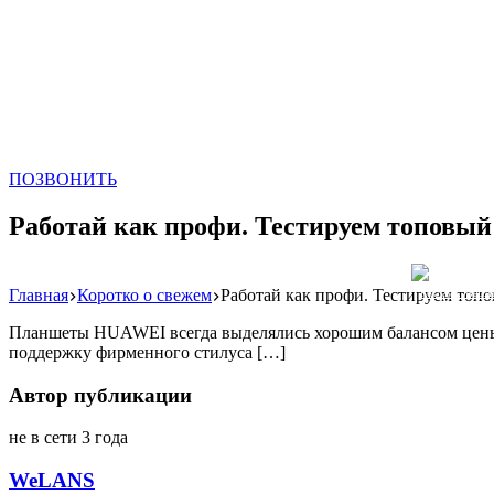
ПОЗВОНИТЬ
Работай как профи. Тестируем топовы
Главная
Коротко о свежем
Работай как профи. Тестируем то
Реклама: WeLA
Планшеты HUAWEI всегда выделялись хорошим балансом цены и
поддержку фирменного стилуса […]
Автор публикации
не в сети 3 года
WeLANS