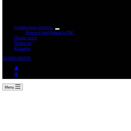
Сервисные центры
Ремонт ноутбуков и ПК
Прайс-лист
Новости
Карьера
ПОЗВОНИТЬ
👤
🗑
Menu