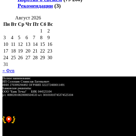
Рекомендации
(3)
Август 2026
Пн
Вт
Ср
Чт
Пт
Сб
Вс
1
2
3
4
5
6
7
8
9
10
11
12
13
14
15
16
17
18
19
20
21
22
23
24
25
26
27
28
29
30
31
« Фев
Полное наименование:
ИП Солопаев Станислав Евгеньевич
ИНН 270399294492 ОГРНИП 322272400011491
Банковские реквизиты:
ООО "Банк Точка" БИК 044525104
р/с 40802810820000504533 к/с 30101810745374525104
Хорошее место 2025