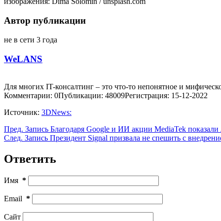
изображения: Dima Solomin / unsplash.com
Автор публикации
не в сети 3 года
WeLANS
Для многих IT-консалтинг – это что-то непонятное и мифическо
Комментарии: 0
Публикации: 48009
Регистрация: 15-12-2022
Источник:
3DNews:
Пред.
Запись
Благодаря Google и ИИ акции MediaTek показали
След.
Запись
Президент Signal призвала не спешить с внедрен
Ответить
Имя
*
Email
*
Сайт