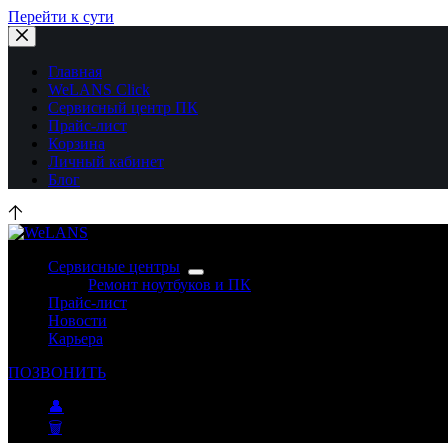
Перейти к сути
Главная
WeLANS Click
Сервисный центр ПК
Прайс-лист
Корзина
Личный кабинет
Блог
Сервисные центры
Ремонт ноутбуков и ПК
Прайс-лист
Новости
Карьера
ПОЗВОНИТЬ
👤
🗑