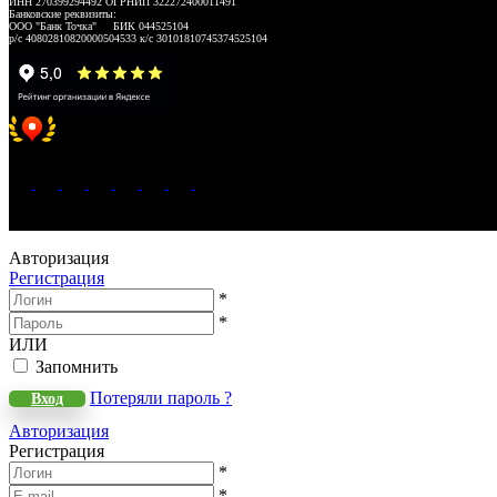
ИНН 270399294492 ОГРНИП 322272400011491
Банковские реквизиты:
ООО "Банк Точка" БИК 044525104
р/с 40802810820000504533 к/с 30101810745374525104
Хорошее место 2025
WeLANS © 2022 - 2026
Авторизация
Регистрация
*
*
ИЛИ
Запомнить
Потеряли пароль ?
Вход
Авторизация
Регистрация
*
*