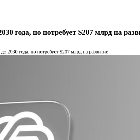
30 года, но потребует $207 млрд на раз
до 2030 года, но потребует $207 млрд на развитие
NS облако