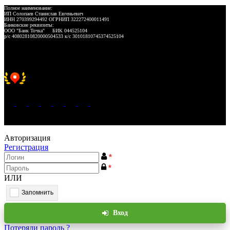
Полное наименование:
ИП Солопаев Станислав Евгеньевич
ИНН 270399294492 ОГРНИП 322272400011491
Банковские реквизиты:
ООО "Банк Точка" БИК 044525104
р/с 40802810820000504533 к/с 30101810745374525104
Хорошее место 2025
WeLANS © 2022 - 2026
Авторизация
Регистрация
*
*
ИЛИ
Запомнить
Вход
Потеряли пароль ?