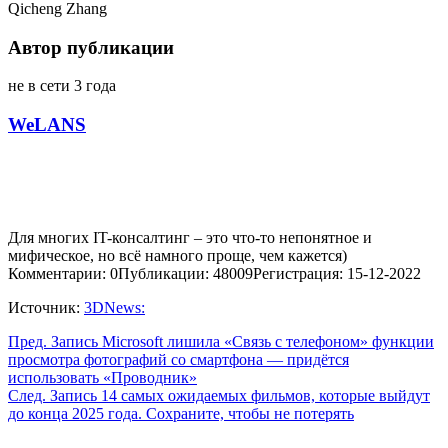
Qicheng Zhang
Автор публикации
не в сети 3 года
WeLANS
Для многих IT-консалтинг – это что-то непонятное и
мифическое, но всё намного проще, чем кажется)
Комментарии: 0
Публикации: 48009
Регистрация: 15-12-2022
Источник:
3DNews:
Пред.
Запись
Microsoft лишила «Связь с телефоном» функции
просмотра фотографий со смартфона — придётся
использовать «Проводник»
След.
Запись
14 самых ожидаемых фильмов, которые выйдут
до конца 2025 года. Сохраните, чтобы не потерять