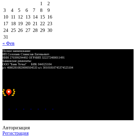
1
2
3
4
5
6
7
8
9
10
11
12
13
14
15
16
17
18
19
20
21
22
23
24
25
26
27
28
29
30
31
« Фев
Полное наименование:
ИП Солопаев Станислав Евгеньевич
ИНН 270399294492 ОГРНИП 322272400011491
Банковские реквизиты:
ООО "Банк Точка" БИК 044525104
р/с 40802810820000504533 к/с 30101810745374525104
Хорошее место 2025
WeLANS © 2022 - 2026
Авторизация
Регистрация