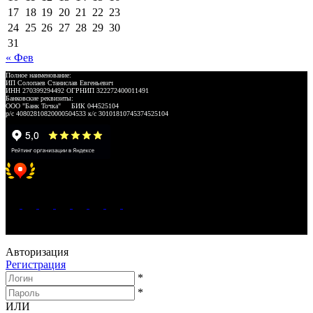
17
18
19
20
21
22
23
24
25
26
27
28
29
30
31
« Фев
Полное наименование:
ИП Солопаев Станислав Евгеньевич
ИНН 270399294492 ОГРНИП 322272400011491
Банковские реквизиты:
ООО "Банк Точка" БИК 044525104
р/с 40802810820000504533 к/с 30101810745374525104
Хорошее место 2025
WeLANS © 2022 - 2026
Авторизация
Регистрация
*
*
ИЛИ