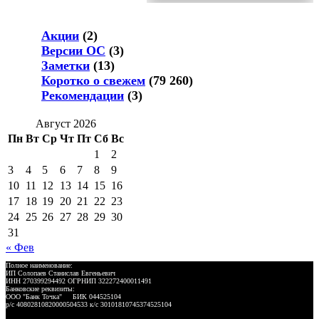
Акции
(2)
Версии ОС
(3)
Заметки
(13)
Коротко о свежем
(79 260)
Рекомендации
(3)
Август 2026
Пн
Вт
Ср
Чт
Пт
Сб
Вс
1
2
3
4
5
6
7
8
9
10
11
12
13
14
15
16
17
18
19
20
21
22
23
24
25
26
27
28
29
30
31
« Фев
Полное наименование:
ИП Солопаев Станислав Евгеньевич
ИНН 270399294492 ОГРНИП 322272400011491
Банковские реквизиты:
ООО "Банк Точка" БИК 044525104
р/с 40802810820000504533 к/с 30101810745374525104