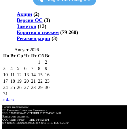
Акции
(2)
Версии ОС
(3)
Заметки
(13)
Коротко о свежем
(79 260)
Рекомендации
(3)
Август 2026
Пн
Вт
Ср
Чт
Пт
Сб
Вс
1
2
3
4
5
6
7
8
9
10
11
12
13
14
15
16
17
18
19
20
21
22
23
24
25
26
27
28
29
30
31
« Фев
Полное наименование:
ИП Солопаев Станислав Евгеньевич
ИНН 270399294492 ОГРНИП 322272400011491
Банковские реквизиты:
ООО "Банк Точка" БИК 044525104
р/с 40802810820000504533 к/с 30101810745374525104