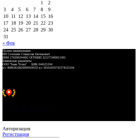
1
2
3
4
5
6
7
8
9
10
11
12
13
14
15
16
17
18
19
20
21
22
23
24
25
26
27
28
29
30
31
« Фев
Полное наименование:
ИП Солопаев Станислав Евгеньевич
ИНН 270399294492 ОГРНИП 322272400011491
Банковские реквизиты:
ООО "Банк Точка" БИК 044525104
р/с 40802810820000504533 к/с 30101810745374525104
Хорошее место 2025
WeLANS © 2022 - 2026
Авторизация
Регистрация