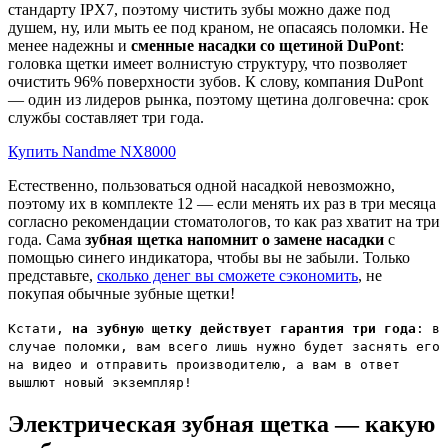
стандарту IPX7, поэтому чистить зубы можно даже под
душем, ну, или мыть ее под краном, не опасаясь поломки. Не
менее надежны и
сменные насадки со щетиной DuPont
:
головка щетки имеет волнистую структуру, что позволяет
очистить 96% поверхности зубов. К слову, компания DuPont
— один из лидеров рынка, поэтому щетина долговечна: срок
службы составляет три года.
Купить Nandme NX8000
Естественно, пользоваться одной насадкой невозможно,
поэтому их в комплекте 12 — если менять их раз в три месяца
согласно рекомендации стоматологов, то как раз хватит на три
года. Сама
зубная щетка напомнит о замене насадки
с
помощью синего индикатора, чтобы вы не забыли. Только
представьте,
сколько денег вы сможете сэкономить
, не
покупая обычные зубные щетки!
Кстати,
на зубную щетку действует гарантия три года
: в
случае поломки, вам всего лишь нужно будет заснять его
на видео и отправить производителю, а вам в ответ
вышлют новый экземпляр!
Электрическая зубная щетка — какую