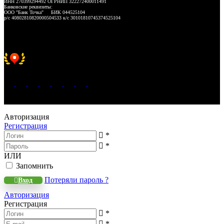
ИНН 270399294492 ОГРНИП 322272400011491
Банковские реквизиты:
ООО "Банк Точка" БИК 044525104
р/с 40802810820000504533 к/с 30101810745374525104
Хорошее место 2025
WeLANS © 2022 - 2026
Авторизация
Регистрация
*
*
ИЛИ
Запомнить
Потеряли пароль ?
Вход
Авторизация
Регистрация
*
*