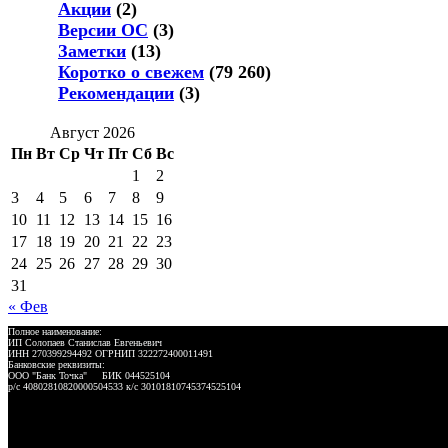
Акции
(2)
Версии ОС
(3)
Заметки
(13)
Коротко о свежем
(79 260)
Рекомендации
(3)
Август 2026
Пн
Вт
Ср
Чт
Пт
Сб
Вс
1
2
3
4
5
6
7
8
9
10
11
12
13
14
15
16
17
18
19
20
21
22
23
24
25
26
27
28
29
30
31
« Фев
Полное наименование:
ИП Солопаев Станислав Евгеньевич
ИНН 270399294492 ОГРНИП 322272400011491
Банковские реквизиты:
ООО "Банк Точка" БИК 044525104
р/с 40802810820000504533 к/с 30101810745374525104