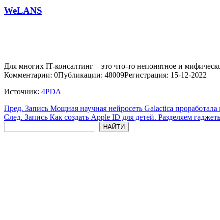
WeLANS
Для многих IT-консалтинг – это что-то непонятное и мифическо
Комментарии: 0
Публикации: 48009
Регистрация: 15-12-2022
Источник:
4PDA
Пред.
Запись
Мощная научная нейросеть Galactica проработала 
След.
Запись
Как создать Apple ID для детей. Разделяем гаджет
Поиск
НАЙТИ