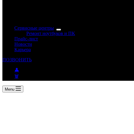
Сервисные центры
Ремонт ноутбуков и ПК
Прайс-лист
Новости
Карьера
ПОЗВОНИТЬ
👤
🗑
Menu