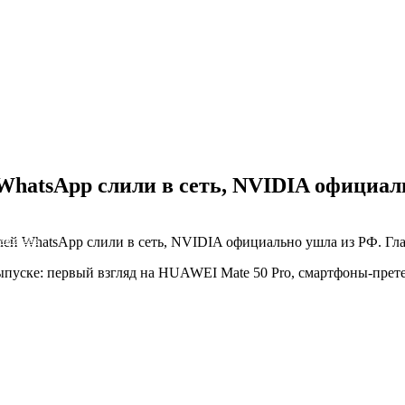
hatsApp слили в сеть, NVIDIA официаль
ей WhatsApp слили в сеть, NVIDIA официально ушла из РФ. Гла
NS облако
пуске: первый взгляд на HUAWEI Mate 50 Pro, смартфоны-прете