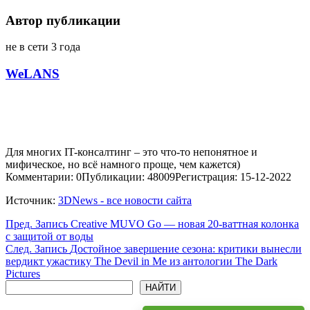
Автор публикации
не в сети 3 года
WeLANS
Для многих IT-консалтинг – это что-то непонятное и
мифическое, но всё намного проще, чем кажется)
Комментарии: 0
Публикации: 48009
Регистрация: 15-12-2022
Источник:
3DNews - все новости сайта
Пред.
Запись
Creative MUVO Go — новая 20-ваттная колонка
с защитой от воды
След.
Запись
Достойное завершение сезона: критики вынесли
вердикт ужастику The Devil in Me из антологии The Dark
Pictures
Поиск
НАЙТИ