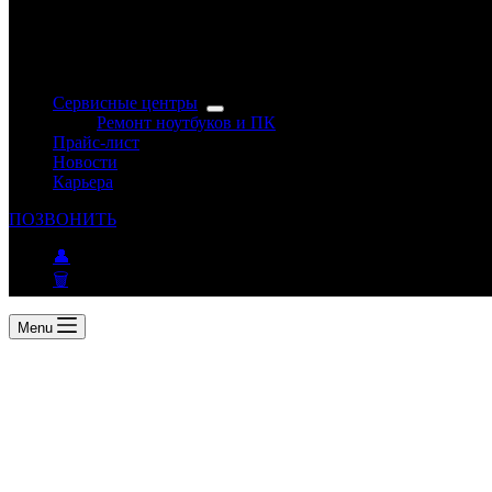
Сервисные центры
Ремонт ноутбуков и ПК
Прайс-лист
Новости
Карьера
ПОЗВОНИТЬ
👤
🗑
Menu