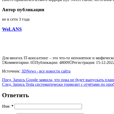
Автор публикации
не в сети 3 года
WeLANS
Для многих IT-консалтинг – это что-то непонятное и мифическо
Комментарии: 0
Публикации: 48009
Регистрация: 15-12-202
Источник:
3DNews - все новости сайта
Пред.
Запись
Google заявила, что пока не будет выпускать пла
След.
Запись
Tesla систематически тормозит с отчётами по про
Ответить
Имя
*