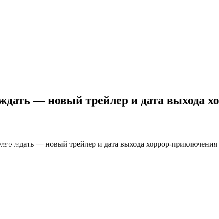
го ждать — новый трейлер и дата выхода 
 долго ждать — новый трейлер и дата выхода хоррор-приключения 
NS облако