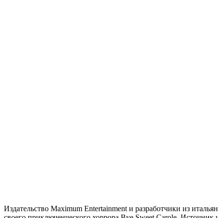
Издательство Maximum Entertainment и разработчики из итальян
своего приключенческого хоррора Bye Sweet Carole. Источник и