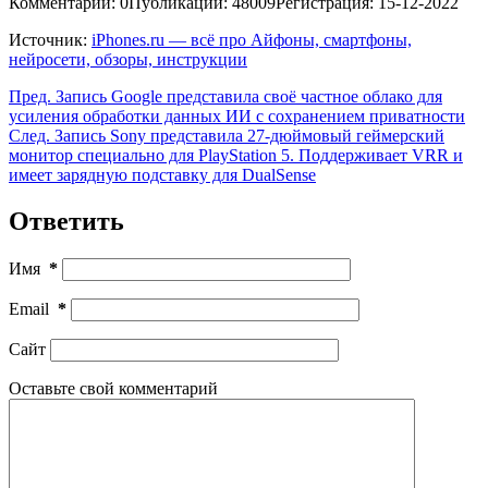
Комментарии: 0
Публикации: 48009
Регистрация: 15-12-2022
Источник:
iPhones.ru — всё про Айфоны, смартфоны,
нейросети, обзоры, инструкции
Пред.
Запись
Google представила своё частное облако для
усиления обработки данных ИИ с сохранением приватности
След.
Запись
Sony представила 27-дюймовый геймерский
монитор специально для PlayStation 5. Поддерживает VRR и
имеет зарядную подставку для DualSense
Ответить
Имя
*
Email
*
Сайт
Оставьте свой комментарий