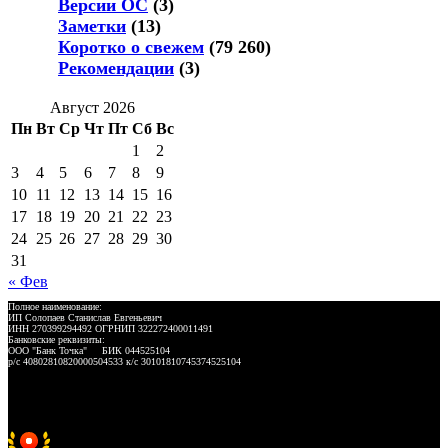
Версии ОС
(3)
Заметки
(13)
Коротко о свежем
(79 260)
Рекомендации
(3)
Август 2026
Пн
Вт
Ср
Чт
Пт
Сб
Вс
1
2
3
4
5
6
7
8
9
10
11
12
13
14
15
16
17
18
19
20
21
22
23
24
25
26
27
28
29
30
31
« Фев
Полное наименование:
ИП Солопаев Станислав Евгеньевич
ИНН 270399294492 ОГРНИП 322272400011491
Банковские реквизиты:
ООО "Банк Точка" БИК 044525104
р/с 40802810820000504533 к/с 30101810745374525104