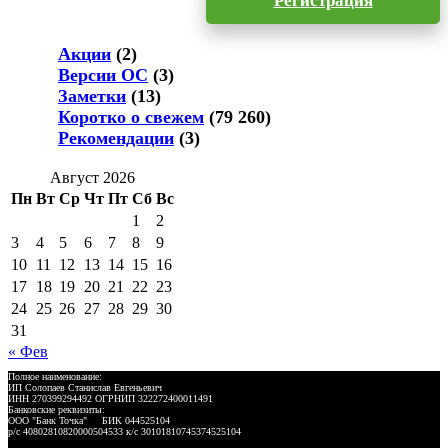
Регистрация
Акции
(2)
Версии ОС
(3)
Заметки
(13)
Коротко о свежем
(79 260)
Рекомендации
(3)
Август 2026
Пн
Вт
Ср
Чт
Пт
Сб
Вс
1
2
3
4
5
6
7
8
9
10
11
12
13
14
15
16
17
18
19
20
21
22
23
24
25
26
27
28
29
30
31
« Фев
Полное наименование:
ИП Солопаев Станислав Евгеньевич
ИНН 270399294492 ОГРНИП 322272400011491
Банковские реквизиты:
ООО "Банк Точка" БИК 044525104
р/с 40802810820000504533 к/с 30101810745374525104