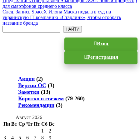
Пред.
Запись
Представлен Snapdragon 782G: новый процессор
для смартфонов среднего класса
След.
Запись
SpaceX Илона Маска подала в суд на
украинскую IT-компанию «Старлинк», чтобы отобрать
название бренда
Поиск
НАЙТИ
Вход
Регистрация
Акции
(2)
Версии ОС
(3)
Заметки
(13)
Коротко о свежем
(79 260)
Рекомендации
(3)
Август 2026
Пн
Вт
Ср
Чт
Пт
Сб
Вс
1
2
3
4
5
6
7
8
9