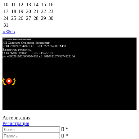
10
11
12
13
14
15
16
17
18
19
20
21
22
23
24
25
26
27
28
29
30
31
« Фев
Полное наименование:
ИП Солопаев Станислав Евгеньевич
ИНН 270399294492 ОГРНИП 322272400011491
Банковские реквизиты:
ООО "Банк Точка" БИК 044525104
р/с 40802810820000504533 к/с 30101810745374525104
Хорошее место 2025
WeLANS © 2022 - 2026
Авторизация
Регистрация
*
*