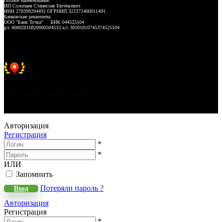
Полное наименование:
ИП Солопаев Станислав Евгеньевич
ИНН 270399294492 ОГРНИП 322272400011491
Банковские реквизиты:
ООО "Банк Точка" БИК 044525104
р/с 40802810820000504533 к/с 30101810745374525104
Хорошее место 2025
WeLANS © 2022 - 2026
Авторизация
Регистрация
*
*
ИЛИ
Запомнить
Потеряли пароль ?
Вход
Авторизация
Регистрация
*