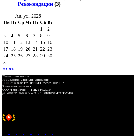
Рекомендации
(3)
Август 2026
Пн
Вт
Ср
Чт
Пт
Сб
Вс
1
2
3
4
5
6
7
8
9
10
11
12
13
14
15
16
17
18
19
20
21
22
23
24
25
26
27
28
29
30
31
« Фев
Полное наименование:
ИП Солопаев Станислав Евгеньевич
ИНН 270399294492 ОГРНИП 322272400011491
Банковские реквизиты:
ООО "Банк Точка" БИК 044525104
р/с 40802810820000504533 к/с 30101810745374525104
Хорошее место 2025