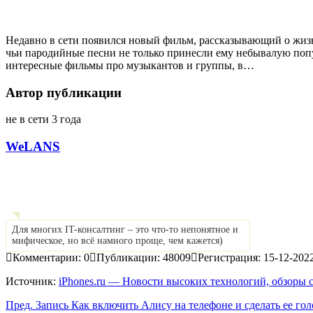
Недавно в сети появился новый фильм, рассказывающий о жиз
чьи пародийные песни не только принесли ему небывалую попу
интересные фильмы про музыкантов и группы, в…
Автор публикации
не в сети 3 года
WeLANS
Для многих IT-консалтинг – это что-то непонятное и
мифическое, но всё намного проще, чем кажется)
Комментарии: 0
Публикации: 48009
Регистрация: 15-12-202
Источник:
iPhones.ru — Новости высоких технологий, обзоры 
Пред.
Запись
Как включить Алису на телефоне и сделать ее 