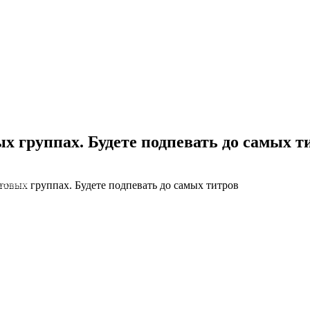
х группах. Будете подпевать до самых т
товых группах. Будете подпевать до самых титров
NS облако