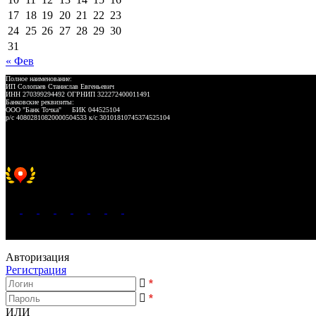
17
18
19
20
21
22
23
24
25
26
27
28
29
30
31
« Фев
Полное наименование:
ИП Солопаев Станислав Евгеньевич
ИНН 270399294492 ОГРНИП 322272400011491
Банковские реквизиты:
ООО "Банк Точка" БИК 044525104
р/с 40802810820000504533 к/с 30101810745374525104
Хорошее место 2025
WeLANS © 2022 - 2026
Авторизация
Регистрация
*
*
ИЛИ