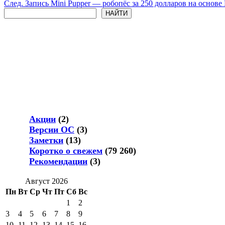
След.
Запись
Mini Pupper — робопёс за 250 долларов на основе R
Поиск
НАЙТИ
Акции
(2)
Версии ОС
(3)
Заметки
(13)
Коротко о свежем
(79 260)
Рекомендации
(3)
Август 2026
Пн
Вт
Ср
Чт
Пт
Сб
Вс
1
2
3
4
5
6
7
8
9
10
11
12
13
14
15
16