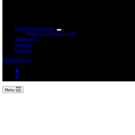
Сервисные центры
Ремонт ноутбуков и ПК
Прайс-лист
Новости
Карьера
ПОЗВОНИТЬ
👤
🗑
Menu