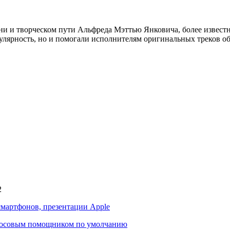
ни и творческом пути Альфреда Мэттью Янковича, более извест
лярность, но и помогали исполнителям оригинальных треков обр
2
смартфонов, презентации Apple
голосовым помощником по умолчанию