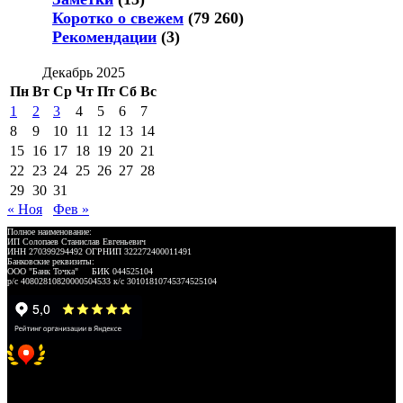
Коротко о свежем
(79 260)
Рекомендации
(3)
Декабрь 2025
Пн
Вт
Ср
Чт
Пт
Сб
Вс
1
2
3
4
5
6
7
8
9
10
11
12
13
14
15
16
17
18
19
20
21
22
23
24
25
26
27
28
29
30
31
« Ноя
Фев »
Полное наименование:
ИП Солопаев Станислав Евгеньевич
ИНН 270399294492 ОГРНИП 322272400011491
Банковские реквизиты:
ООО "Банк Точка" БИК 044525104
р/с 40802810820000504533 к/с 30101810745374525104
Хорошее место 2025