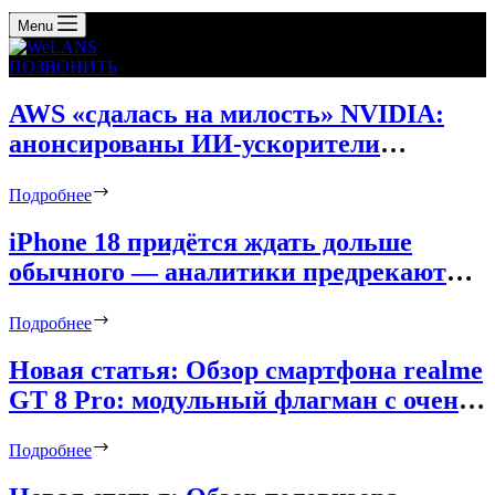
Menu
ПОЗВОНИТЬ
AWS «сдалась на милость» NVIDIA:
анонсированы ИИ-ускорители
Trainium4 с шиной NVLink Fusion
Подробнее
iPhone 18 придётся ждать дольше
обычного — аналитики предрекают
крупнейшее падение поставок Apple за
Подробнее
годы
Новая статья: Обзор смартфона realme
GT 8 Pro: модульный флагман с очень
крутой камерой
Подробнее