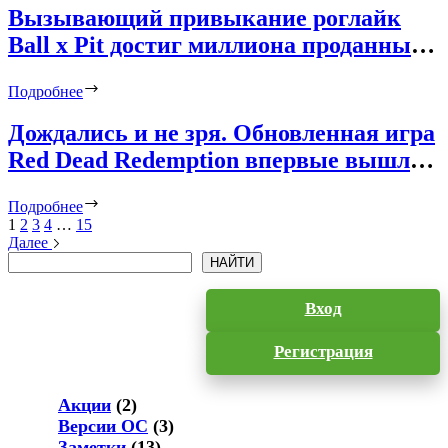
Вызывающий привыкание роглайк
Ball x Pit достиг миллиона проданных
копий и в 2026 году получит новые
Подробнее
шары
Дождались и не зря. Обновленная игра
Red Dead Redemption впервые вышла
на iPhone и PlayStation 5
Подробнее
1
2
3
4
…
15
Далее
Поиск
НАЙТИ
Вход
Регистрация
Акции
(2)
Версии ОС
(3)
Заметки
(13)