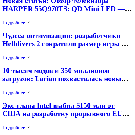
Новая статья: Обзор телевизора
HARPER 55Q970TS: QD Mini LED — в
массы!
Подробнее
Чудеса оптимизации: разработчики
Helldivers 2 сократили размер игры на
ПК со 154 до 23 Гбайт почти без вреда
Подробнее
для скорости загрузок
10 тысяч модов и 350 миллионов
загрузок: Larian похвасталась новыми
достижениями игроков Baldur’s Gate 3
Подробнее
Экс-глава Intel выбил $150 млн от
США на разработку прорывного EUV-
источника — конкурента системам
Подробнее
ASML