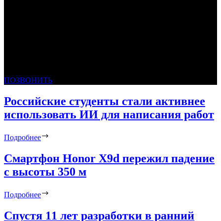
ПОЗВОНИТЬ
Российские студенты стали активнее
использовать ИИ для написания работ
Подробнее
Смартфон Honor X9d пережил падение
с высоты 350 м
Подробнее
Спустя 11 лет разработки в ранний