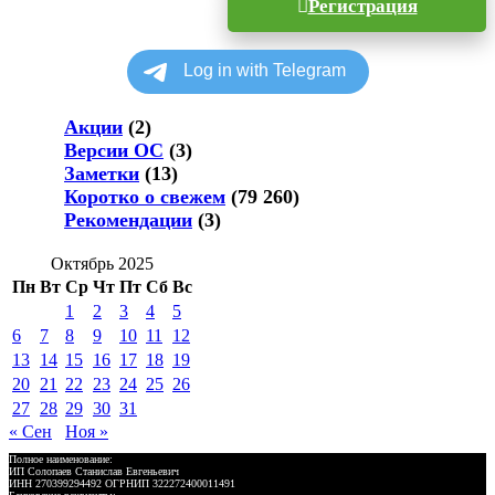
Регистрация
Акции
(2)
Версии ОС
(3)
Заметки
(13)
Коротко о свежем
(79 260)
Рекомендации
(3)
Октябрь 2025
Пн
Вт
Ср
Чт
Пт
Сб
Вс
1
2
3
4
5
6
7
8
9
10
11
12
13
14
15
16
17
18
19
20
21
22
23
24
25
26
27
28
29
30
31
« Сен
Ноя »
Полное наименование:
ИП Солопаев Станислав Евгеньевич
ИНН 270399294492 ОГРНИП 322272400011491