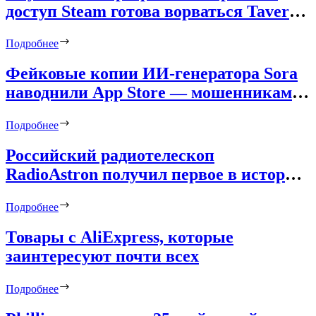
доступ Steam готова ворваться Tavern
Keeper — ролевой симулятор
Подробнее
фэнтезийного трактира от авторов
Game Dev Tycoon
Фейковые копии ИИ-генератора Sora
наводнили App Store — мошенникам
удалось заработать более $160 тыс.
Подробнее
Российский радиотелескоп
RadioAstron получил первое в истории
изображение двойной системы
Подробнее
сверхмассивных чёрных дыр
Товары с AliExpress, которые
заинтересуют почти всех
Подробнее