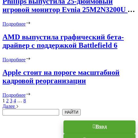
Phillips выпустила 25-дюймовый
игровой монитор Evnia 25M2N3200U с
Full HD, частотой до 310 Гц и ценой
Подробнее
$200
AMD выпустила графический бета-
драйвер с поддержкой Battlefield 6
Подробнее
Apple стоит на пороге масштабной
кадровой реорганизации
Подробнее
1
2
3
4
…
8
Далее
Поиск
НАЙТИ
Вход