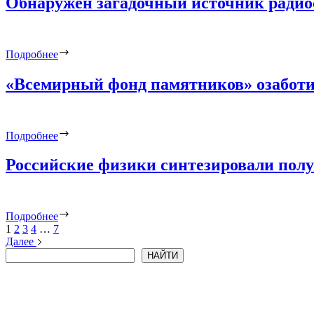
Обнаружен загадочный источник радиоси
Подробнее
«Всемирный фонд памятников» озаботи
Подробнее
Российские физики синтезировали пол
Подробнее
1
2
3
4
…
7
Далее
Поиск
НАЙТИ