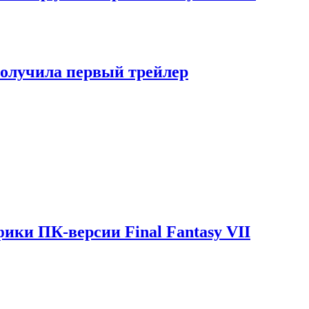
 получила первый трейлер
ики ПК-версии Final Fantasy VII