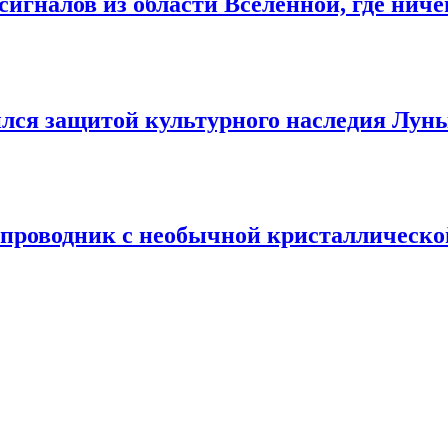
гналов из области Вселенной, где ниче
лся защитой культурного наследия Луны
упроводник с необычной кристаллическ