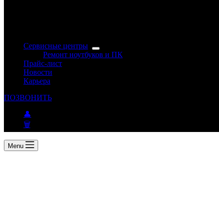
Сервисные центры
Ремонт ноутбуков и ПК
Прайс-лист
Новости
Карьера
ПОЗВОНИТЬ
👤
🗑
Menu