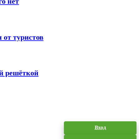
го нет
 от туристов
ой решёткой
Вход