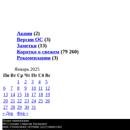
Акции
(2)
Версии ОС
(3)
Заметки
(13)
Коротко о свежем
(79 260)
Рекомендации
(3)
Январь 2025
Пн
Вт
Ср
Чт
Пт
Сб
Вс
1
2
3
4
5
6
7
8
9
10
11
12
13
14
15
16
17
18
19
20
21
22
23
24
25
26
27
28
29
30
31
« Дек
Фев »
Полное наименование:
ИП Солопаев Станислав Евгеньевич
ИНН 270399294492 ОГРНИП 322272400011491