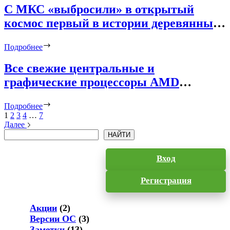
С МКС «выбросили» в открытый
космос первый в истории деревянный
спутник
Подробнее
Все свежие центральные и
графические процессоры AMD
показали свои кристаллы на фото
Подробнее
1
2
3
4
…
7
Далее
Поиск
НАЙТИ
Вход
Регистрация
Акции
(2)
Версии ОС
(3)
Заметки
(13)