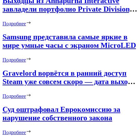
Выходцы из Annapurna Interactive
завладели портфолио Private Division,
включая Kerbal Space Program 2 и
Подробнее
загадочную игру от авторов
«Покемонов»
Samsung представила самые яркие в
мире умные часы с экраном MicroLED
Подробнее
Gravelord ворвётся в ранний доступ
Steam уже совсем скоро — дата выхода
и новый трейлер олдскульного шутера
Подробнее
о гробовщике в духе Quake и Duke
Nukem
Суд оштрафовал Еврокомиссию за
нарушение собственного закона
Подробнее