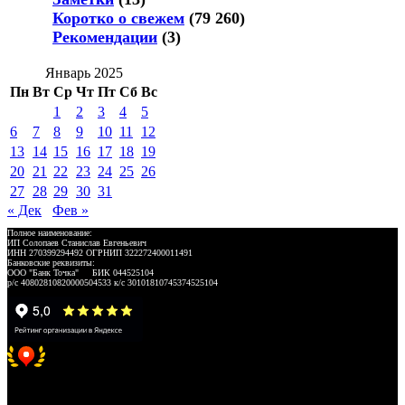
Коротко о свежем
(79 260)
Рекомендации
(3)
Январь 2025
Пн
Вт
Ср
Чт
Пт
Сб
Вс
1
2
3
4
5
6
7
8
9
10
11
12
13
14
15
16
17
18
19
20
21
22
23
24
25
26
27
28
29
30
31
« Дек
Фев »
Полное наименование:
ИП Солопаев Станислав Евгеньевич
ИНН 270399294492 ОГРНИП 322272400011491
Банковские реквизиты:
ООО "Банк Точка" БИК 044525104
р/с 40802810820000504533 к/с 30101810745374525104
Хорошее место 2025