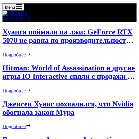
Menu
ПОЗВОНИТЬ
Хуанга поймали на лжи: GeForce RTX
5070 не равна по производительности
RTX 4090 без ИИ-трюков
Подробнее
Hitman: World of Assassination и другие
игры IO Interactive сняли с продажи в
российском Steam и Epic Games Store
Подробнее
Дженсен Хуанг похвалился, что Nvidia
обогнала закон Мура
Подробнее