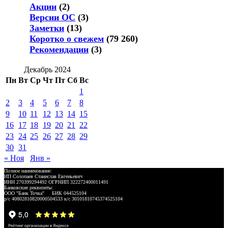
Акции
(2)
Версии ОС
(3)
Заметки
(13)
Коротко о свежем
(79 260)
Рекомендации
(3)
Декабрь 2024
Пн
Вт
Ср
Чт
Пт
Сб
Вс
1
2
3
4
5
6
7
8
9
10
11
12
13
14
15
16
17
18
19
20
21
22
23
24
25
26
27
28
29
30
31
« Ноя
Янв »
Полное наименование:
ИП Солопаев Станислав Евгеньевич
ИНН 270399294492 ОГРНИП 322272400011491
Банковские реквизиты:
ООО "Банк Точка" БИК 044525104
р/с 40802810820000504533 к/с 30101810745374525104