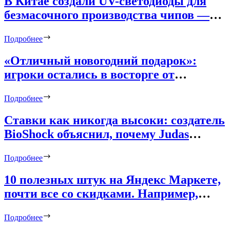
В Китае создали UV-светодиоды для
безмасочного производства чипов —
это одна из лучших разработок 2024
Подробнее
года
«Отличный новогодний подарок»:
игроки остались в восторге от
последней тайной раздачи Epic Games
Подробнее
Store в 2024 году
Ставки как никогда высоки: создатель
BioShock объяснил, почему Judas
создаётся так долго
Подробнее
10 полезных штук на Яндекс Маркете,
почти все со скидками. Например,
удобный SSD для iPhone
Подробнее