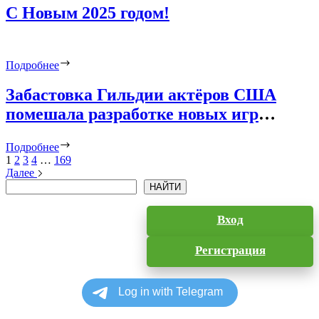
С Новым 2025 годом!
Подробнее
Забастовка Гильдии актёров США
помешала разработке новых игр
Кодзимы — хоррора OD и шпионского
Подробнее
боевика Physint
1
2
3
4
…
169
Далее
Поиск
НАЙТИ
Вход
Регистрация